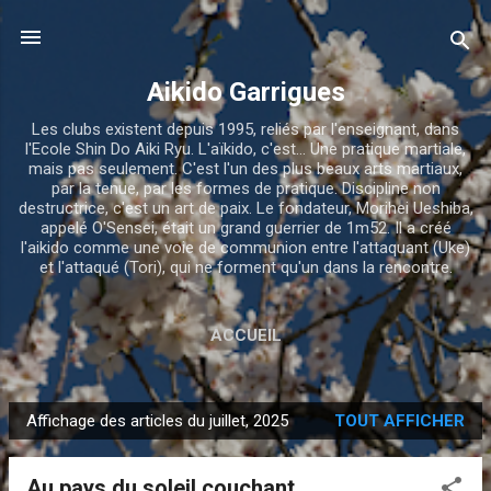
Accéder au contenu principal
Aikido Garrigues
Les clubs existent depuis 1995, reliés par l'enseignant, dans
l'Ecole Shin Do Aiki Ryu. L'aïkido, c'est... Une pratique martiale,
mais pas seulement. C'est l'un des plus beaux arts martiaux,
par la tenue, par les formes de pratique. Discipline non
destructrice, c'est un art de paix. Le fondateur, Morihei Ueshiba,
appelé O'Sensei, était un grand guerrier de 1m52. Il a créé
l'aikido comme une voie de communion entre l'attaquant (Uke)
et l'attaqué (Tori), qui ne forment qu'un dans la rencontre.
ACCUEIL
Affichage des articles du juillet, 2025
TOUT AFFICHER
A
r
Au pays du soleil couchant