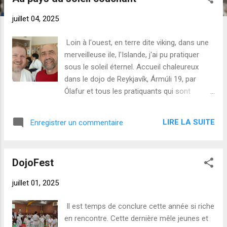
t
i
juillet 04, 2025
c
l
Loin à l'ouest, en terre dite viking, dans une
e
merveilleuse ile, l'Islande, j'ai pu pratiquer
s
sous le soleil éternel. Accueil chaleureux
dans le dojo de Reykjavík, Ármúli 19, par
Ólafur et tous les pratiquants qui sont
d'horizons variés. Les cours sont assurés
par Pálmi Símonarson ou Marco Solimene.
LIRE LA SUITE
Enregistrer un commentaire
Tous les deux ont une pratique douce qui
rappelle celle de notre école. 4 x 1,30 h,
voilà de quoi bien passer le vide de l'été.
DojoFest
Merci à l'Akikaï de Reykjavik de m'accueillir
depuis maintenant 4 ans. En février le club
juillet 01, 2025
accueillera un 7th Dan japonais. Inscription
possible, aïkido et aurores boréales.
Il est temps de conclure cette année si riche
https://www.aikido.is/ ,
en rencontre. Cette dernière mêle jeunes et